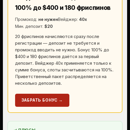
100% до $400 и 180 фриспинов
Промокод:
не нужен
Вейджер:
40x
Мин. депозит:
$20
20 фриспинов начисляются сразу после
регистрации — депозит не требуется и
промокод вводить не нужно. Бонус 100% до
$400 и 180 фриспинов даётся за первый
депозит. Вейджер 40x применяется только к
сумме бонуса, слоты засчитываются на 100%.
Приветственный пакет распределяется на
несколько депозитов.
ЗАБРАТЬ БОНУС →
✓ ПЛЮСЫ