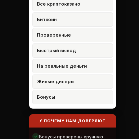
Все криптоказино
Биткоин
Проверенные
Быстрый вывод
На реальные деньги
Живые дилеры
Бонусы
⚡ ПОЧЕМУ НАМ ДОВЕРЯЮТ
Бонусы проверены вручную