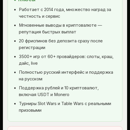
Работает с 2014 года, множество наград за
честность и сервис
Мгновенные выводы в криптовалюте —
репутация быстрых выплат
20 фриспинов без депозита сразу после
регистрации
3500+ игр от 60+ провайдеров: слоты, краш,
дайс, live
Полностью русский интерфейс и поддержка
на русском
Поддержка рублей и 10 криптовалют,
включая USDT и Monero
Турниры Slot Wars и Table Wars с реальными
призовыми