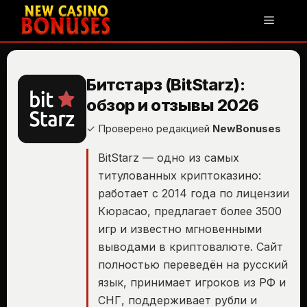
Skip
Menu
to
content
Битстарз (BitStarz):
обзор и отзывы 2026
✓ Проверено редакцией
NewBonuses
BitStarz — одно из самых
титулованных криптоказино:
работает с 2014 года по лицензии
Кюрасао, предлагает более 3500
игр и известно мгновенными
выводами в криптовалюте. Сайт
полностью переведён на русский
язык, принимает игроков из РФ и
СНГ, поддерживает рубли и