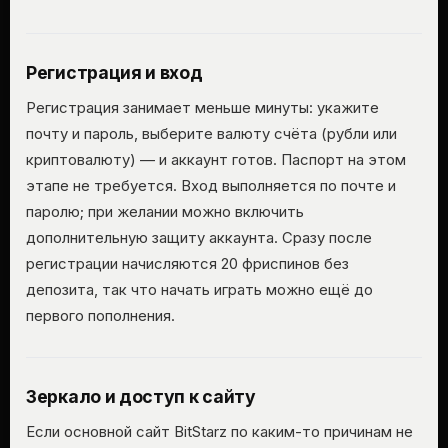
Регистрация и вход
Регистрация занимает меньше минуты: укажите
почту и пароль, выберите валюту счёта (рубли или
криптовалюту) — и аккаунт готов. Паспорт на этом
этапе не требуется. Вход выполняется по почте и
паролю; при желании можно включить
дополнительную защиту аккаунта. Сразу после
регистрации начисляются 20 фриспинов без
депозита, так что начать играть можно ещё до
первого пополнения.
Зеркало и доступ к сайту
Если основной сайт BitStarz по каким-то причинам не