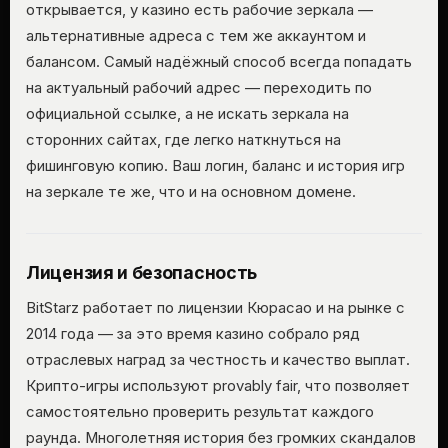
открывается, у казино есть рабочие зеркала —
альтернативные адреса с тем же аккаунтом и
балансом. Самый надёжный способ всегда попадать
на актуальный рабочий адрес — переходить по
официальной ссылке, а не искать зеркала на
сторонних сайтах, где легко наткнуться на
фишинговую копию. Ваш логин, баланс и история игр
на зеркале те же, что и на основном домене.
Лицензия и безопасность
BitStarz работает по лицензии Кюрасао и на рынке с
2014 года — за это время казино собрало ряд
отраслевых наград за честность и качество выплат.
Крипто-игры используют provably fair, что позволяет
самостоятельно проверить результат каждого
раунда. Многолетняя история без громких скандалов